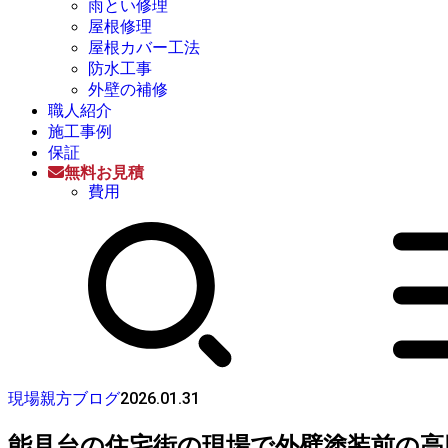
雨とい修理
屋根修理
屋根カバー工法
防水工事
外壁の補修
職人紹介
施工事例
保証
無料お見積
費用
2026.01.31
現場親方ブログ
能見台の住宅街の現場で外壁塗装前の高