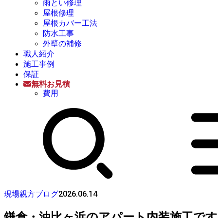
雨とい修理
屋根修理
屋根カバー工法
防水工事
外壁の補修
職人紹介
施工事例
保証
無料お見積
費用
2026.06.14
現場親方ブログ
鎌倉・油比ヶ浜のアパート内装施工です