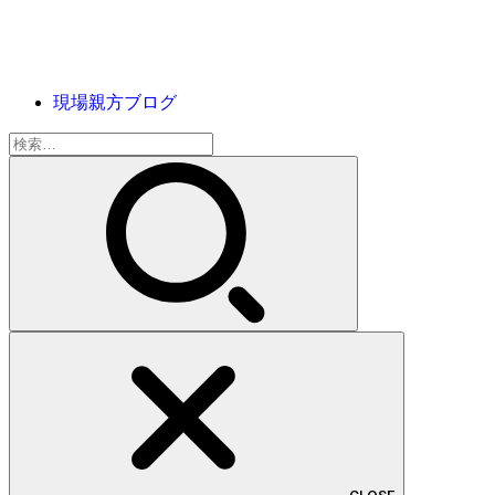
現場親方ブログ
検
索: