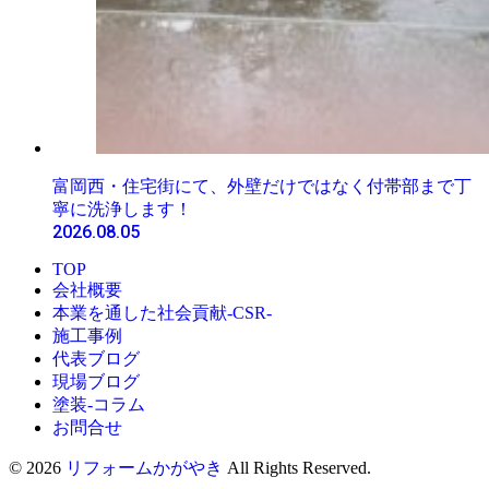
富岡西・住宅街にて、外壁だけではなく付帯部まで丁
寧に洗浄します！
2026.08.05
TOP
会社概要
本業を通した社会貢献-CSR-
施工事例
代表ブログ
現場ブログ
塗装-コラム
お問合せ
© 2026
リフォームかがやき
All Rights Reserved.