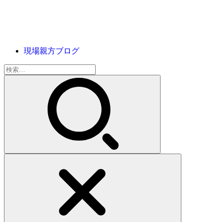
現場親方ブログ
検
索: