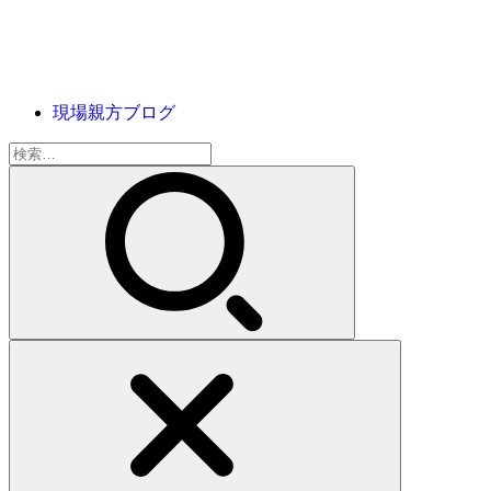
現場親方ブログ
検
索: